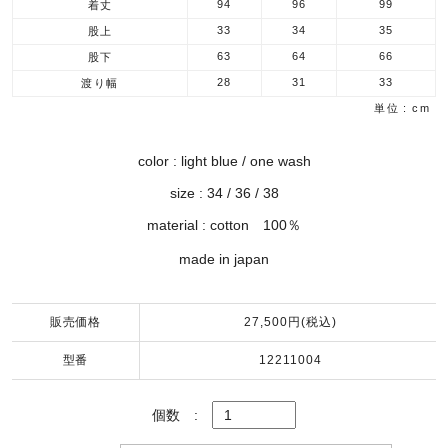
94
96
99
着丈
33
34
35
股上
63
64
66
股下
28
31
33
渡り幅
単位 : cm
color : light blue / one wash
size : 34 / 36 / 38
material : cotton 100％
made in japan
販売価格
27,500円(税込)
型番
12211004
個数
: