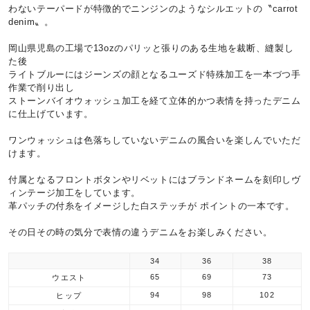
わないテーパードが特徴的でニンジンのようなシルエットの〝carrot
denim〟。
岡山県児島の工場で13ozのパリッと張りのある生地を裁断、縫製し
た後
ライトブルーにはジーンズの顔となるユーズド特殊加工を一本づつ手
作業で削り出し
ストーンバイオウォッシュ加工を経て立体的かつ表情を持ったデニム
に仕上げています。
ワンウォッシュは色落ちしていないデニムの風合いを楽しんでいただ
けます。
付属となるフロントボタンやリベットにはブランドネームを刻印しヴ
ィンテージ加工をしています。
革パッチの付糸をイメージした白ステッチが ポイントの一本です。
その日その時の気分で表情の違うデニムをお楽しみください。
34
36
38
65
69
73
ウエスト
94
98
102
ヒップ