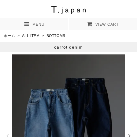
MENU
VIEW CART
ホーム
>
ALL ITEM
>
BOTTOMS
carrot denim